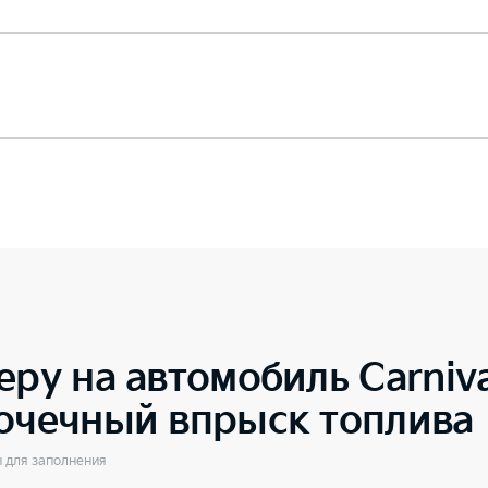
еру на автомобиль
Carniv
точечный впрыск топлива
ы для заполнения