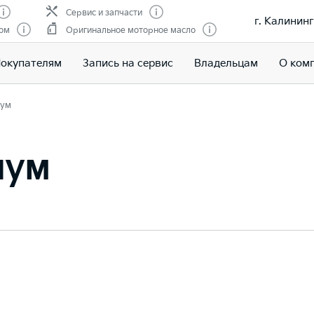
Сервис и запчасти
г. Калининг
гом
Оригинальное моторное масло
окупателям
Запись на сервис
Владельцам
О ком
ум
иум