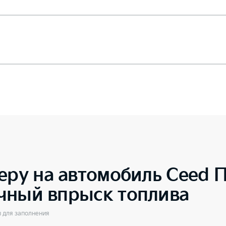
еру на автомобиль
Ceed П
чный впрыск топлива
ы для заполнения