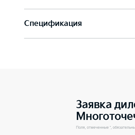
Спецификация
Заявка дил
Многоточе
Поля, отмеченные *, обязательн