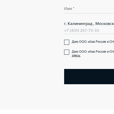
Имя *
г. Калининград , Московск
+7 (401) 257-73-33
Даю ООО «Киа Россия и СН
Даю ООО «Киа Россия и СН
здесь
.