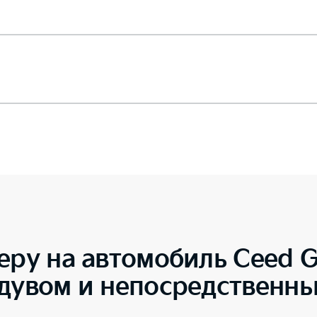
еру на автомобиль
Ceed G
ддувом и непосредственн