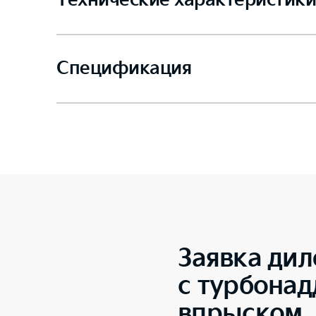
Технические характеристики
Спецификация
Заявка дил
с турбона
впрыском