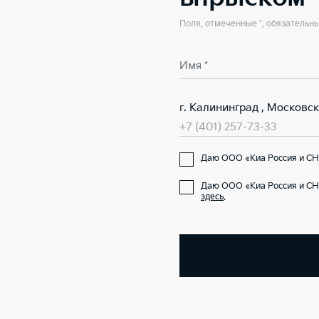
Поля, отмеченные *, обязательн
Имя *
г. Калининград , Московск
+7 (401) 257-73-33
Даю ООО «Киа Россия и СН
Даю ООО «Киа Россия и СН
здесь
.