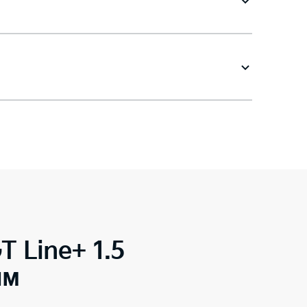
T Line+ 1.5
ым