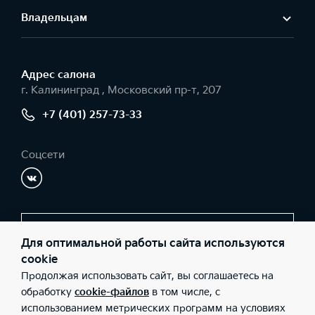
Владельцам
Адрес салонa
г. Калининград , Московский пр-т, 207
+7 (401) 257-73-33
Соцсети
Заказать звонок
Для оптимальной работы сайта используются
cookie
Продолжая использовать сайт, вы соглашаетесь на
© 2026 Юридические лица ООО «ДО-КАР» (Фактический адрес:
обработку
cookie-файлов
в том числе, с
г. Калининград , Московский пр-т, 207; Телефон: +7 (401) 257-73-
использованием метрических программ на условиях
33; ИНН: 3906242830; ОГРН: 1113926026796), ООО «Киа Россия и