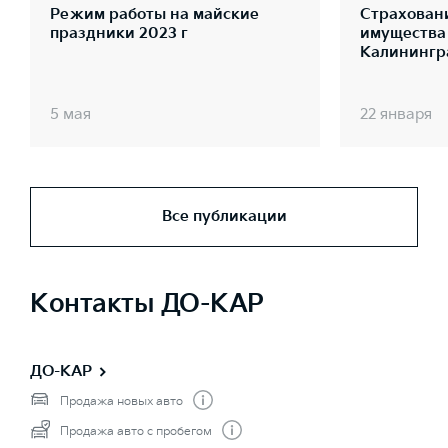
Режим работы на майские
Страховани
праздники 2023 г
имущества
Калинингр
5 мая
22 января
Все публикации
Контакты ДО-КАР
ДО-КАР
Продажа новых авто
Продажа авто с пробегом