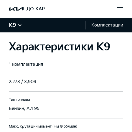
ДО-КАР
Тип
8-ступенчатая
K9
Комплектации
Передаточные отношения (1ая, 2ая, 3ая, 4ая, 5ая, 6ая, 7ая, 8ая,
Характеристики K9
Задняя передача, Главная передача)
3.665 / 2.396 /
1.610 / 1.190 /
1 комплектация
1.000 / 0.826 /
0.643 / 0.556 /
2.273 / 3,909
Тип топлива
Бензин, АИ 95
Макс. Крутящий момент (Нм @ об/мин)